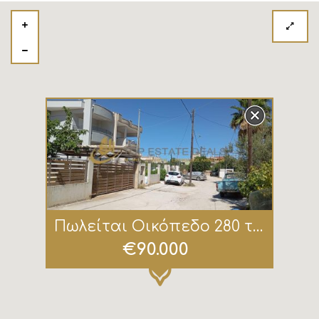
Πωλείται Οικόπεδο 280 τ.μ. στην Κόρινθο
€90.000