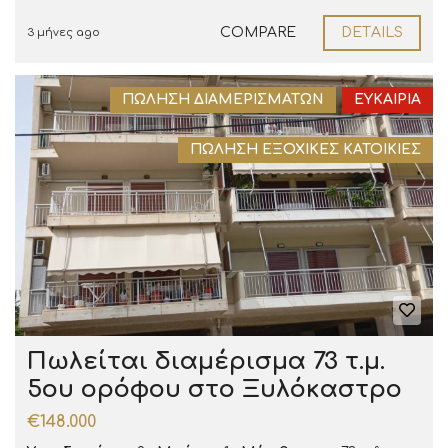
COMPARE
DETAILS
3 μήνες ago
ΠΏΛΗΣΗ ΔΙΑΜΕΡΙΣΜΆΤΩΝ
ΕΥΚΑΙΡΊΑ
ΠΏΛΗΣΗ ΕΞΟΧΙΚΈΣ ΚΑΤΟΙΚΊΕΣ
Πωλείται διαμέρισμα 73 τ.μ.
5ου ορόφου στο Ξυλόκαστρο
€148.000