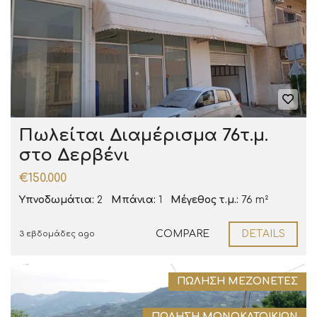
Πωλείται Διαμέρισμα 76τ.μ.
στο Δερβένι
€150.000
Υπνοδωμάτια:
2
Μπάνια:
1
Μέγεθος τ.μ.:
76 m²
COMPARE
DETAILS
3 εβδομάδες ago
ΠΏΛΗΣΗ ΜΕΖΟΝΈΤΕΣ
ΠΏΛΗΣΗ ΜΟΝΟΚΑΤΟΙΚΙΏΝ