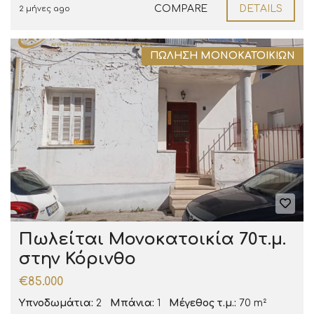
COMPARE
DETAILS
2 μήνες ago
ΠΏΛΗΣΗ ΜΟΝΟΚΑΤΟΙΚΙΏΝ
Πωλείται Μονοκατοικία 70τ.μ.
στην Κόρινθο
€85.000
Υπνοδωμάτια:
2
Μπάνια:
1
Μέγεθος τ.μ.:
70 m²