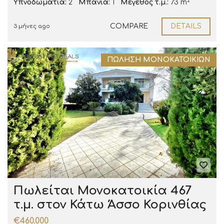
Υπνοδωμάτια:
2
Μπάνια:
1
Μέγεθος τ.μ.:
73 m²
COMPARE
DETAILS
3 μήνες ago
ΠΏΛΗΣΗ ΜΟΝΟΚΑΤΟΙΚΙΏΝ
Πωλείται Μονοκατοικία 467
τ.μ. στον Κάτω Άσσο Κορινθίας
€460.000