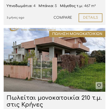
Υπνοδωμάτια:
4
Μπάνια:
5
Μέγεθος τ.μ.:
467 m²
COMPARE
DETAILS
3 μήνες ago
ΠΏΛΗΣΗ ΜΟΝΟΚΑΤΟΙΚΙΏΝ
Πωλείται μονοκατοικία 210 τ.μ.
στις Κρήνες