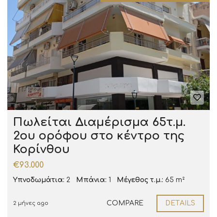
Πωλείται Διαμέρισμα 65τ.μ.
2ου ορόφου στο κέντρο της
Κορίνθου
€93.000
Υπνοδωμάτια:
2
Μπάνια:
1
Μέγεθος τ.μ.:
65 m²
COMPARE
DETAILS
2 μήνες ago