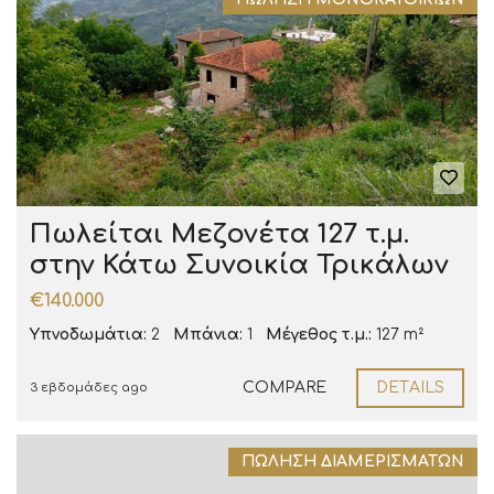
Πωλείται Μεζονέτα 127 τ.μ.
στην Κάτω Συνοικία Τρικάλων
€140.000
Υπνοδωμάτια:
2
Μπάνια:
1
Μέγεθος τ.μ.:
127 m²
COMPARE
DETAILS
3 εβδομάδες ago
ΠΏΛΗΣΗ ΔΙΑΜΕΡΙΣΜΆΤΩΝ