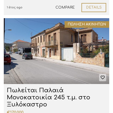
COMPARE
DETAILS
1 έτος ago
ΠΏΛΗΣΗ ΑΚΙΝΉΤΩΝ
Πωλείται Παλαιά
Μονοκατοικία 245 τ.μ. στο
Ξυλόκαστρο
€170.000