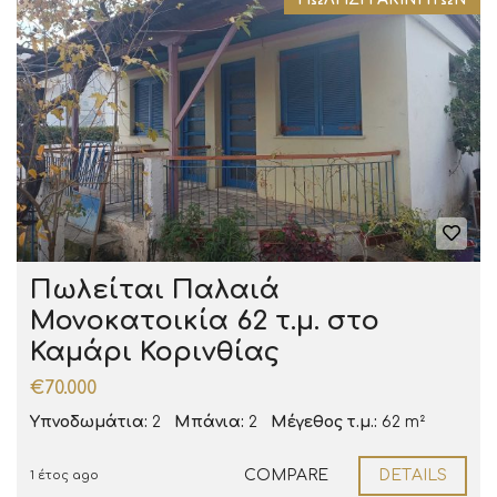
Πωλείται Παλαιά
Μονοκατοικία 62 τ.μ. στο
Καμάρι Κορινθίας
€70.000
Υπνοδωμάτια:
2
Μπάνια:
2
Μέγεθος τ.μ.:
62 m²
COMPARE
DETAILS
1 έτος ago