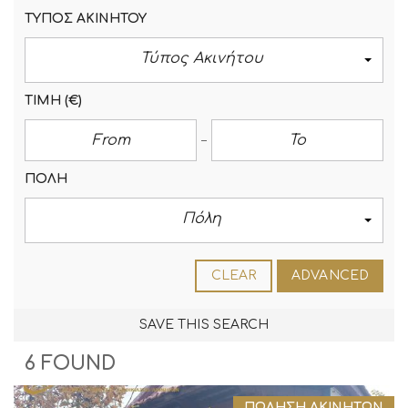
ΤΎΠΟΣ ΑΚΙΝΉΤΟΥ
Τύπος Ακινήτου
ΤΙΜΉ
(€)
ΠΌΛΗ
Πόλη
CLEAR
ADVANCED
SAVE THIS SEARCH
6 FOUND
ΠΏΛΗΣΗ ΑΚΙΝΉΤΩΝ