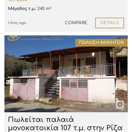
Μέγεθος τ.μ.:
245 m²
COMPARE
DETAILS
1 έτος ago
ΠΏΛΗΣΗ ΑΚΙΝΉΤΩΝ
Πωλείται παλαιά
μονοκατοικία 107 τ.μ. στην Ρίζα