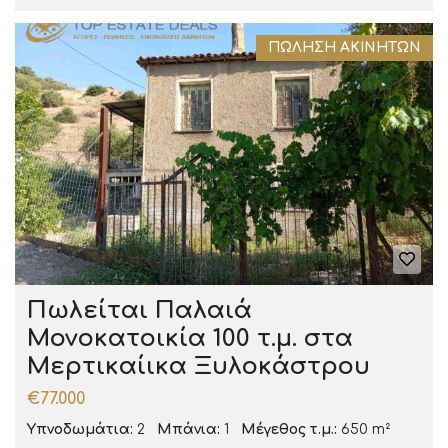
ΠΏΛΗΣΗ ΑΚΙΝΉΤΩΝ
Πωλείται Παλαιά
Μονοκατοικία 100 τ.μ. στα
Μερτικαίικα Ξυλοκάστρου
€77.000
Υπνοδωμάτια:
2
Μπάνια:
1
Μέγεθος τ.μ.:
650 m²