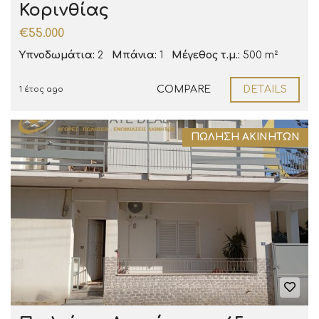
Κορινθίας
€55.000
Υπνοδωμάτια:
2
Μπάνια:
1
Μέγεθος τ.μ.:
500 m²
COMPARE
DETAILS
1 έτος ago
ΠΏΛΗΣΗ ΑΚΙΝΉΤΩΝ