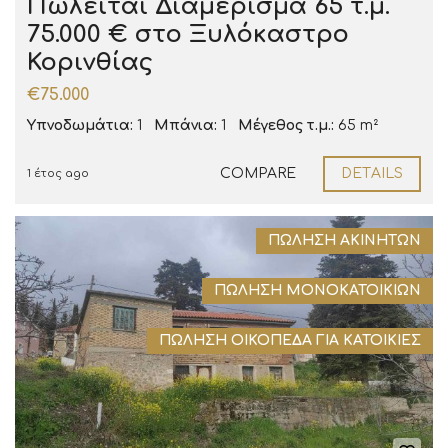
Πωλείται Διαμέρισμα 65 τ.μ.
75.000 € στο Ξυλόκαστρο
Κορινθίας
€75.000
Υπνοδωμάτια:
1
Μπάνια:
1
Μέγεθος τ.μ.:
65 m²
COMPARE
DETAILS
1 έτος ago
ΠΏΛΗΣΗ ΑΚΙΝΉΤΩΝ
ΠΏΛΗΣΗ ΜΟΝΟΚΑΤΟΙΚΙΏΝ
ΠΏΛΗΣΗ ΟΙΚΌΠΕΔΑ ΓΙΑ ΚΑΤΟΙΚΊΕΣ