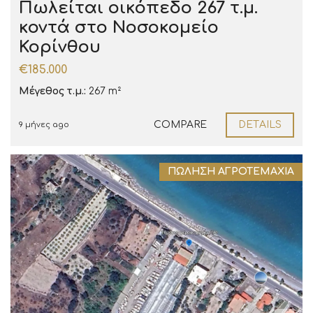
Πωλείται οικόπεδο 267 τ.μ.
κοντά στο Νοσοκομείο
Κορίνθου
€185.000
Μέγεθος τ.μ.:
267 m²
COMPARE
DETAILS
9 μήνες ago
ΠΏΛΗΣΗ ΑΓΡΟΤΕΜΆΧΙΑ