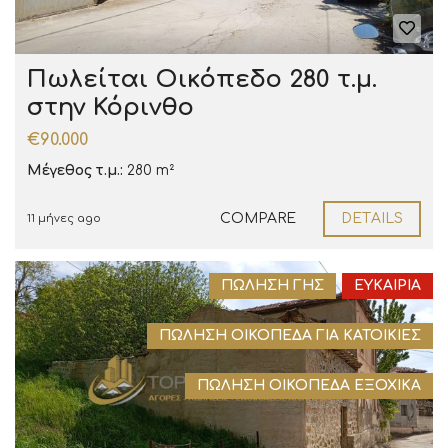
Πωλείται Οικόπεδο 280 τ.μ.
στην Κόρινθο
€90.000
Μέγεθος τ.μ.:
280 m²
COMPARE
DETAILS
11 μήνες ago
ΠΏΛΗΣΗ ΓΗΣ
ΕΥΚΑΙΡΊΑ
ΠΏΛΗΣΗ ΟΙΚΌΠΕΔΑ ΓΙΑ ΚΑΤΟΙΚΊΕΣ
ΠΏΛΗΣΗ ΟΙΚΌΠΕΔΑ ΕΞΟΧΙΚΆ