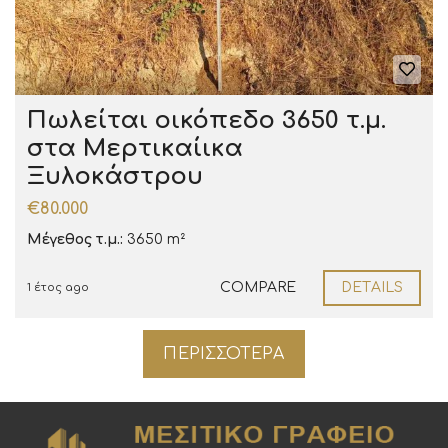
Πωλείται οικόπεδο 3650 τ.μ.
στα Μερτικαίικα
Ξυλοκάστρου
€80.000
Μέγεθος τ.μ.:
3650 m²
COMPARE
DETAILS
1 έτος ago
ΠΕΡΙΣΣΌΤΕΡΑ