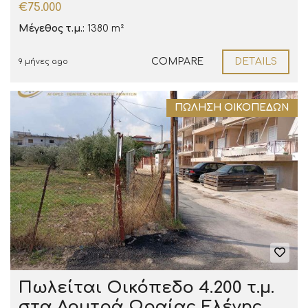
€75.000
Μέγεθος τ.μ.:
1380 m²
COMPARE
DETAILS
9 μήνες ago
ΠΏΛΗΣΗ ΟΙΚΟΠΈΔΩΝ
Πωλείται Οικόπεδο 4.200 τ.μ.
στα Λουτρά Ωραίας Ελένης