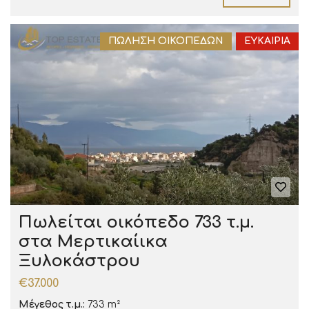
ΠΏΛΗΣΗ ΟΙΚΟΠΈΔΩΝ
ΕΥΚΑΙΡΊΑ
Πωλείται οικόπεδο 733 τ.μ.
στα Μερτικαίικα
Ξυλοκάστρου
€37.000
Μέγεθος τ.μ.:
733 m²