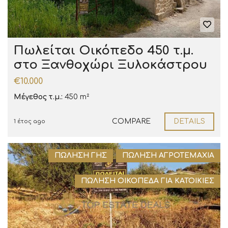
Πωλείται Οικόπεδο 450 τ.μ.
στο Ξανθοχώρι Ξυλοκάστρου
€10.000
Μέγεθος τ.μ.:
450 m²
COMPARE
DETAILS
1 έτος ago
ΠΏΛΗΣΗ ΓΗΣ
ΠΏΛΗΣΗ ΑΓΡΟΤΕΜΆΧΙΑ
ΠΏΛΗΣΗ ΟΙΚΌΠΕΔΑ ΓΙΑ ΚΑΤΟΙΚΊΕΣ