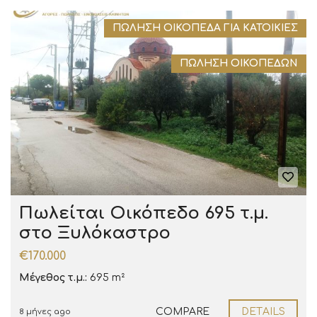
ΠΏΛΗΣΗ ΟΙΚΌΠΕΔΑ ΓΙΑ ΚΑΤΟΙΚΊΕΣ
ΠΏΛΗΣΗ ΟΙΚΟΠΈΔΩΝ
Πωλείται Οικόπεδο 695 τ.μ.
στο Ξυλόκαστρο
€170.000
Μέγεθος τ.μ.:
695 m²
COMPARE
DETAILS
8 μήνες ago