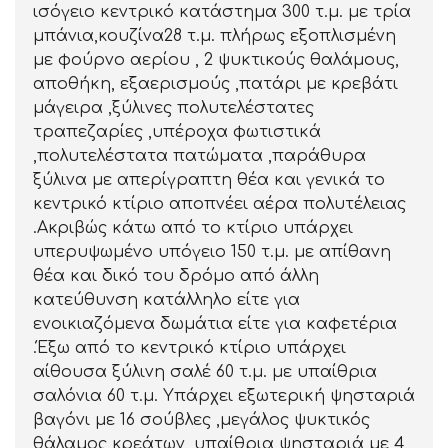
ισόγειο κεντρικό κατάστημα 300 τ.μ. με τρία
μπάνια,κουζίνα28 τ.μ. πλήρως εξοπλισμένη
με φούρνο αερίου , 2 ψυκτικούς θαλάμους,
αποθήκη, εξαερισμούς ,πατάρι με κρεβάτι
μάγειρα ,ξύλινες πολυτελέστατες
τραπεζαρίες ,υπέροχα φωτιστικά
,πολυτελέστατα πατώματα ,παράθυρα
ξύλινα με απερίγραπτη θέα και γενικά το
κεντρικό κτίριο αποπνέει αέρα πολυτέλειας
.Ακριβώς κάτω από το κτίριο υπάρχει
υπερυψωμένο υπόγειο 150 τ.μ. με απίθανη
θέα και δικό του δρόμο από άλλη
κατεύθυνση κατάλληλο είτε για
ενοικιαζόμενα δωμάτια είτε για καφετέρια
.Έξω από το κεντρικό κτίριο υπάρχει
αίθουσα ξύλινη σαλέ 60 τ.μ. με υπαίθρια
σαλόνια 60 τ.μ. Υπάρχει εξωτερική ψησταριά
βαγόνι με 16 σούβλες ,μεγάλος ψυκτικός
θάλαμος κρεάτων ,υπαίθρια ψησταριά με 4