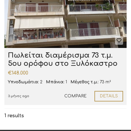
Πωλείται διαμέρισμα 73 τ.μ.
5ου ορόφου στο Ξυλόκαστρο
€148.000
Υπνοδωμάτια:
2
Μπάνια:
1
Μέγεθος τ.μ.:
73 m²
COMPARE
DETAILS
3 μήνες ago
1 results