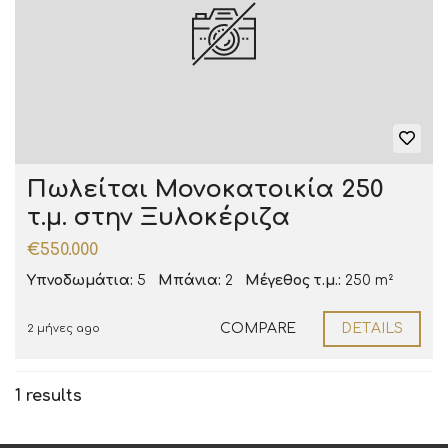
Πωλείται Μονοκατοικία 250
τ.μ. στην Ξυλοκέριζα
€550.000
Υπνοδωμάτια:
5
Μπάνια:
2
Μέγεθος τ.μ.:
250 m²
COMPARE
DETAILS
2 μήνες ago
1 results