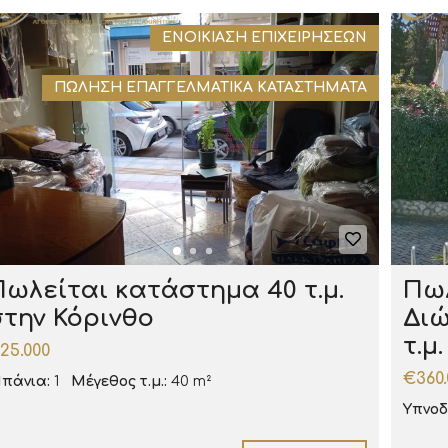
ΕΝΟΙΚΊΑΣΗ ΕΠΙΧΕΙΡΉΣΕΩΝ
ΠΏΛΗΣΗ ΕΠΑΓΓΕΛΜΑΤΙΚΆ ΚΑΤΑΣΤΉΜΑΤΑ
Πωλείται κατάστημα 40 τ.μ.
Πωλ
στην Κόρινθο
Διώ
τ.μ
25.000
€360.
πάνια:
1
Μέγεθος τ.μ.:
40 m²
Υπνοδ