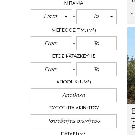
Υ
ΜΠΆΝΙΑ
11
From
To
ΜΈΓΕΘΟΣ Τ.Μ.
(M²)
ΈΤΟΣ ΚΑΤΑΣΚΕΥΉΣ
ΑΠΟΘΉΚΗ
(M²)
ΤΑΥΤΌΤΗΤΑ ΑΚΙΝΉΤΟΥ
ΠΑΤΆΡΙ
(M²)