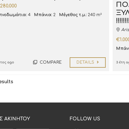
ΠΟ
280.000
ΞΥΛ
πνοδωμάτια:
4
Μπάνια:
2
Μέγεθος τ.μ.:
240 m²
!!!!!!!
Aris
€1.00
Μπάνι
COMPARE
DETAILS
έτος ago
3 έτη a
esults
Σ ΑΚΙΝΗΤΟΥ
FOLLOW US