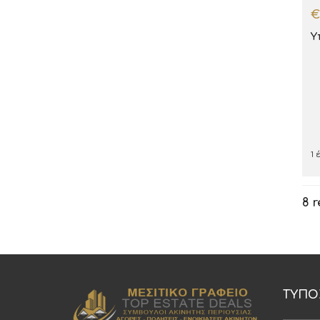
€
Υ
1 
8 r
ΤΥΠΟ