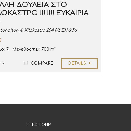
ΛΛΗ ΔΟΥΛΕΙΑ ΣΤΟ
ΟΚΑΣΤΡΟ !!!!!!!! ΕΥΚΑΙΡΙΑ
!
tonafton 4, Xilokastro 204 00, Ελλάδα
0
α:
7
Μέγεθος τ.μ.:
700 m²
COMPARE
DETAILS
go
ΕΠΙΚΟΙΝΩΝΙΑ