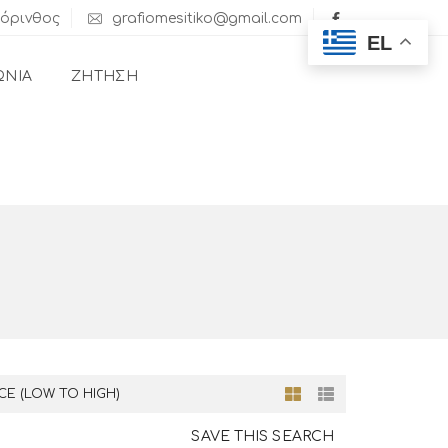
Κόρινθος
grafiomesitiko@gmail.com
EL
ΩΝΊΑ
ΖΉΤΗΣΗ
ICE (LOW TO HIGH)
SAVE THIS SEARCH