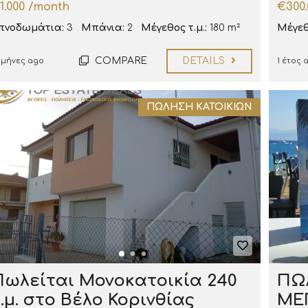
1.000 /month
€300.
πνοδωμάτια:
3
Μπάνια:
2
Μέγεθος τ.μ.:
180 m²
Μέγεθο
COMPARE
DETAILS
 μήνες ago
1 έτος 
ΠΏΛΗΣΗ ΚΑΤΟΙΚΙΏΝ
Πωλείται Μονοκατοικία 240
ΠΩ
.μ. στο Βέλο Κορινθίας
ΜΕ