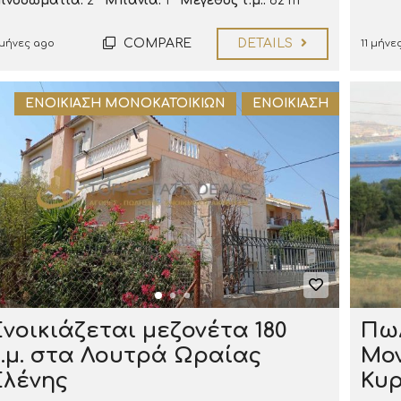
πνοδωμάτια:
2
Μπάνια:
1
Μέγεθος τ.μ.:
62 m²
COMPARE
DETAILS
 μήνες ago
11 μήνε
ΕΝΟΙΚΊΑΣΗ ΜΟΝΟΚΑΤΟΙΚΙΏΝ
ΕΝΟΙΚΊΑΣΗ
Ενοικιάζεται μεζονέτα 180
Πωλ
τ.μ. στα Λουτρά Ωραίας
Μον
Ελένης
Κυ