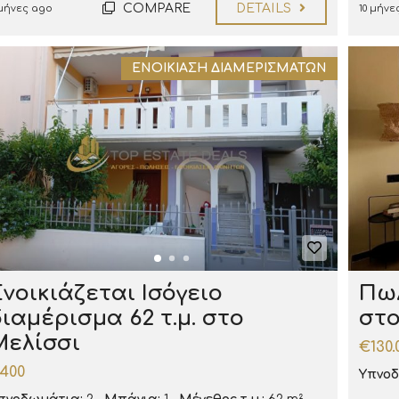
COMPARE
DETAILS
 μήνες ago
10 μήνε
ΕΝΟΙΚΊΑΣΗ ΔΙΑΜΕΡΙΣΜΆΤΩΝ
Ενοικιάζεται Ισόγειο
Πωλ
διαμέρισμα 62 τ.μ. στο
στ
Μελίσσι
€130.
400
Υπνοδ