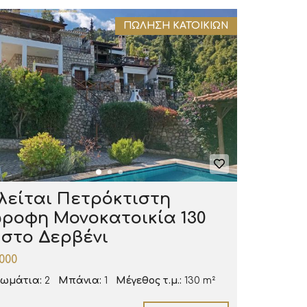
ΠΏΛΗΣΗ ΚΑΤΟΙΚΙΏΝ
είται Πετρόκτιστη
ροφη Μονοκατοικία 130
. στο Δερβένι
000
ωμάτια:
2
Μπάνια:
1
Μέγεθος τ.μ.:
130 m²