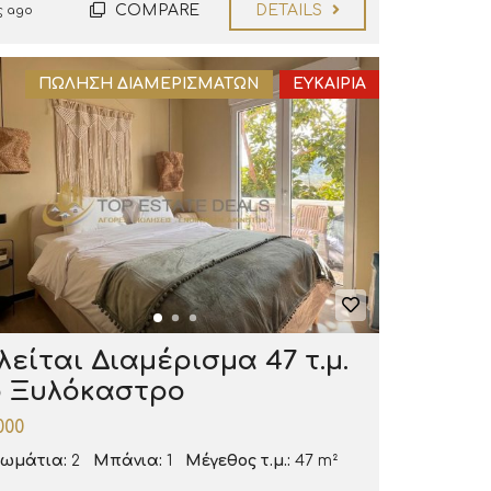
COMPARE
DETAILS
ς ago
ΠΏΛΗΣΗ ΔΙΑΜΕΡΙΣΜΆΤΩΝ
ΕΥΚΑΙΡΊΑ
είται Διαμέρισμα 47 τ.μ.
ο Ξυλόκαστρο
000
ωμάτια:
2
Μπάνια:
1
Μέγεθος τ.μ.:
47 m²