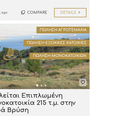
COMPARE
DETAILS
ς ago
ΠΏΛΗΣΗ ΑΓΡΟΤΕΜΆΧΙΑ
ΠΏΛΗΣΗ ΕΞΟΧΙΚΈΣ ΚΑΤΟΙΚΊΕΣ
ΠΏΛΗΣΗ ΜΟΝΟΚΑΤΟΙΚΙΏΝ
είται Επιπλωμένη
οκατοικία 215 τ.μ. στην
ρά Βρύση