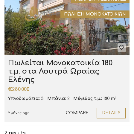
ΠΏΛΗΣΗ ΜΟΝΟΚΑΤΟΙΚΙΏΝ
Πωλείται Μονοκατοικία 180
τ.μ. στα Λουτρά Ωραίας
Ελένης
€280.000
Υπνοδωμάτια:
3
Μπάνια:
2
Μέγεθος τ.μ.:
180 m²
COMPARE
DETAILS
9 μήνες ago
2 results