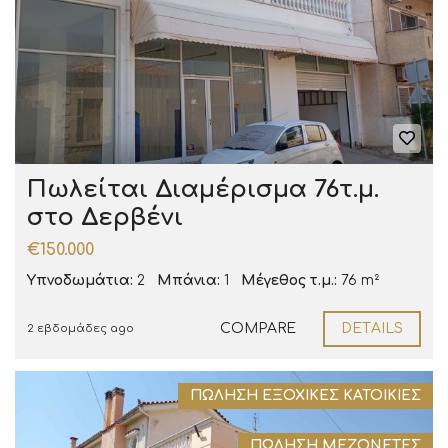
Πωλείται Διαμέρισμα 76τ.μ.
στο Δερβένι
€150.000
Υπνοδωμάτια:
2
Μπάνια:
1
Μέγεθος τ.μ.:
76 m²
COMPARE
DETAILS
2 εβδομάδες ago
ΠΏΛΗΣΗ ΕΞΟΧΙΚΈΣ ΚΑΤΟΙΚΊΕΣ
ΠΏΛΗΣΗ ΜΕΖΟΝΈΤΕΣ