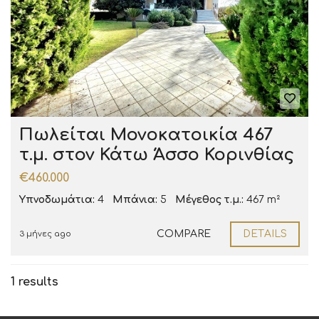
Πωλείται Μονοκατοικία 467
τ.μ. στον Κάτω Άσσο Κορινθίας
€460.000
Υπνοδωμάτια:
4
Μπάνια:
5
Μέγεθος τ.μ.:
467 m²
COMPARE
DETAILS
3 μήνες ago
1 results